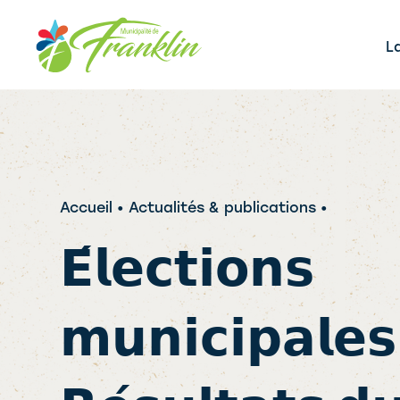
Aller
au
L
contenu
Accueil
• Actualités & publications •
𝗘́𝗹𝗲𝗰𝘁𝗶𝗼𝗻𝘀
𝗺𝘂𝗻𝗶𝗰𝗶𝗽𝗮𝗹𝗲𝘀