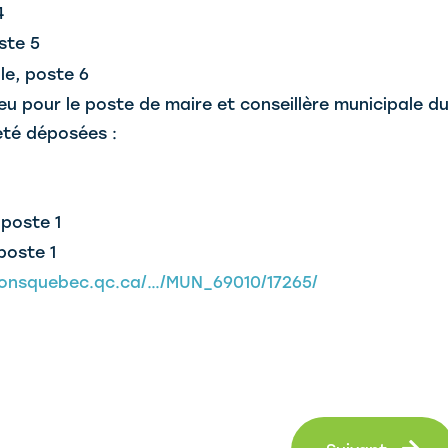
4
ste 5
le, poste 6
eu pour le poste de maire et conseillère municipale d
été déposées :
 poste 1
poste 1
ionsquebec.qc.ca/…/MUN_69010/17265/
Su