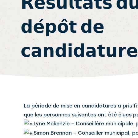
𝗥𝗲́𝘀𝘂𝗹𝘁𝗮𝘁𝘀 𝗱
𝗱𝗲́𝗽𝗼̂𝘁 𝗱𝗲
𝗰𝗮𝗻𝗱𝗶𝗱𝗮𝘁𝘂𝗿𝗲
La période de mise en candidatures a pris f
que les
personnes suivantes ont été élues p
Lyne Mckenzie – Conseillère municipale, 
Simon Brennan – Conseiller municipal, p