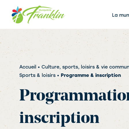
Aller
au
La muni
contenu
Accueil
• Culture, sports, loisirs & vie commu
Sports & loisirs •
Programme & inscription
Programmatio
inscription