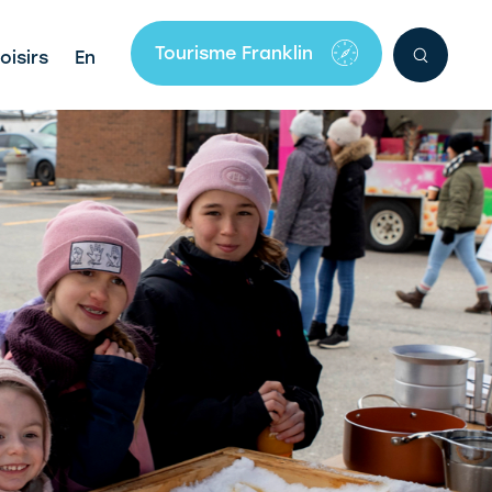
Tourisme Franklin
oisirs
En