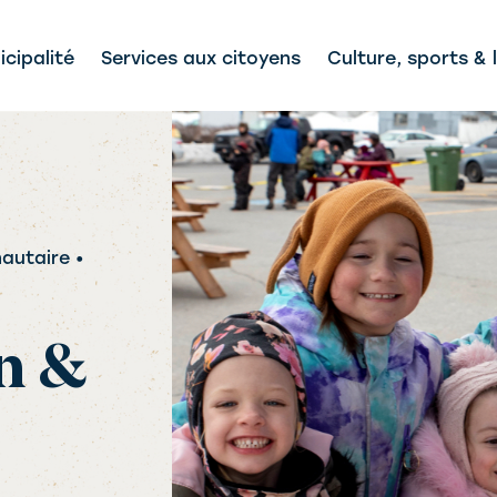
cipalité
Services aux citoyens
Culture, sports & l
nautaire •
n &