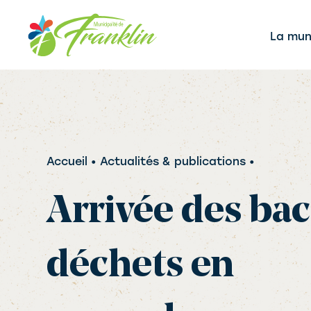
Aller
au
La muni
contenu
Accueil
• Actualités & publications •
Arrivée des bac
déchets en