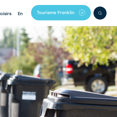
Tourisme Franklin
oisirs
En