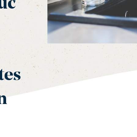
uc
tes
n