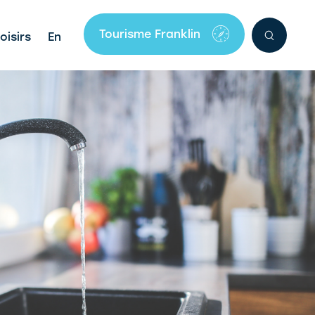
Tourisme Franklin
oisirs
En