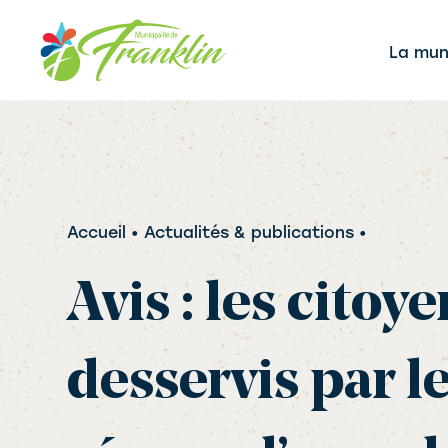
Aller
au
La muni
contenu
Accueil
• Actualités & publications •
Avis : les citoy
desservis par l