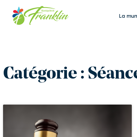
Aller
au
La muni
contenu
Catégorie : Séanc