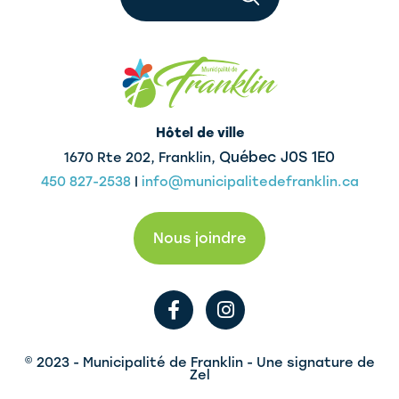
Hôtel de ville
Québec J0S 1E0
1670 Rte 202, Franklin,
450 827-2538
|
info@municipalitedefranklin.ca
Nous joindre
F
I
a
n
c
s
e
t
© 2023 - Municipalité de Franklin - Une signature de
b
a
Zel
o
g