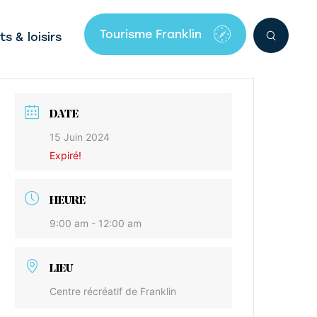
Tourisme Franklin
ts & loisirs
DATE
15 Juin 2024
Expiré!
HEURE
9:00 am - 12:00 am
LIEU
Centre récréatif de Franklin