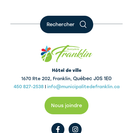
Rechercher
Hôtel de ville
Québec J0S 1E0
1670 Rte 202, Franklin,
450 827-2538
|
info@municipalitedefranklin.ca
Nous joindre
F
I
a
n