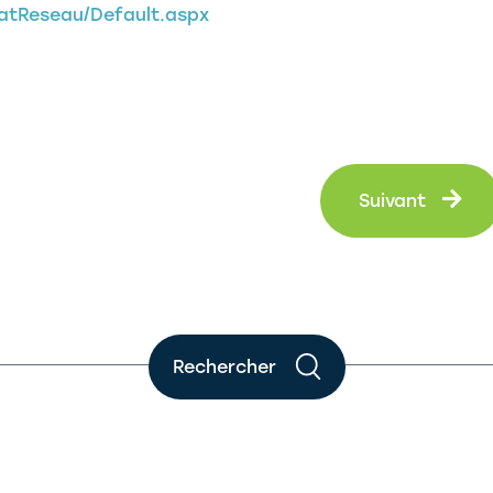
tatReseau/Default.aspx
Su
Suivant
Rechercher