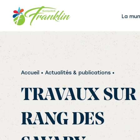
Aller
au
La muni
contenu
Accueil
• Actualités & publications •
TRAVAUX SUR
RANG DES