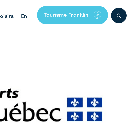
Tourisme Franklin
oisirs
En