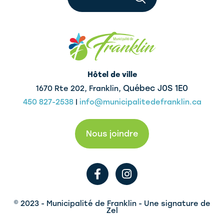
Hôtel de ville
Québec J0S 1E0
1670 Rte 202, Franklin,
450 827-2538
|
info@municipalitedefranklin.ca
Nous joindre
F
I
a
n
c
s
e
t
© 2023 - Municipalité de Franklin - Une signature de
b
a
Zel
o
g