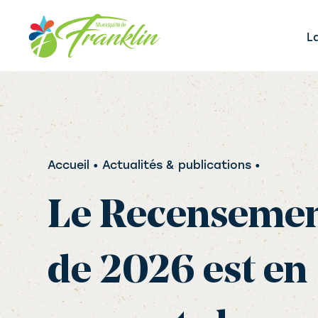
Aller
au
L
contenu
Accueil
• Actualités & publications •
Le Recenseme
de 2026 est en