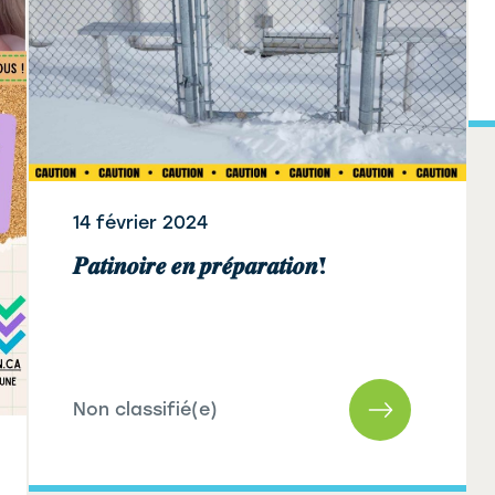
14 février 2024
𝑷𝒂𝒕𝒊𝒏𝒐𝒊𝒓𝒆 𝒆𝒏 𝒑𝒓𝒆́𝒑𝒂𝒓𝒂𝒕𝒊𝒐𝒏!
Non classifié(e)