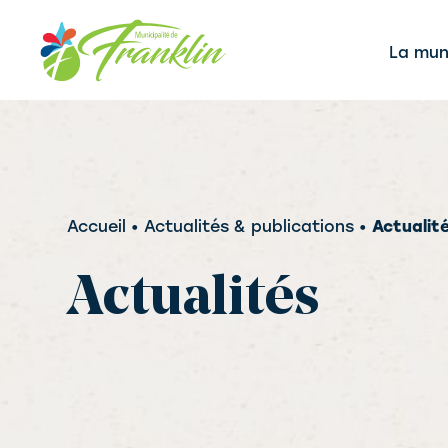
Aller
au
La muni
contenu
Accueil
• Actualités & publications •
Actualit
Actualités