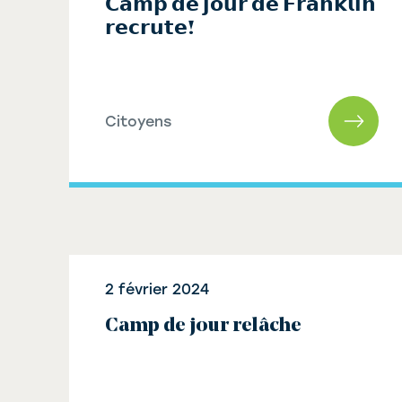
𝗖𝗮𝗺𝗽 𝗱𝗲 𝗷𝗼𝘂𝗿 𝗱𝗲 𝗙𝗿𝗮𝗻𝗸𝗹𝗶𝗻
𝗿𝗲𝗰𝗿𝘂𝘁𝗲!
Citoyens
2 février 2024
Camp de jour relâche