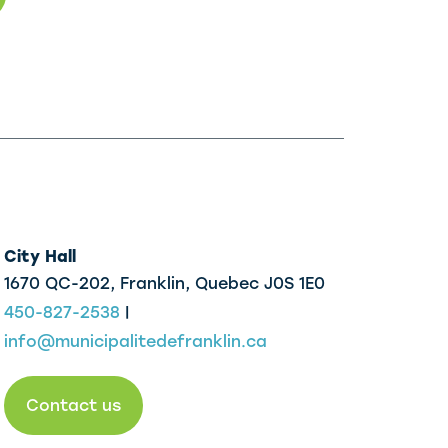
City Hall
1670 QC-202, Franklin,
Quebec J0S 1E0
450-827-2538
|
info@municipalitedefranklin.ca
Contact us