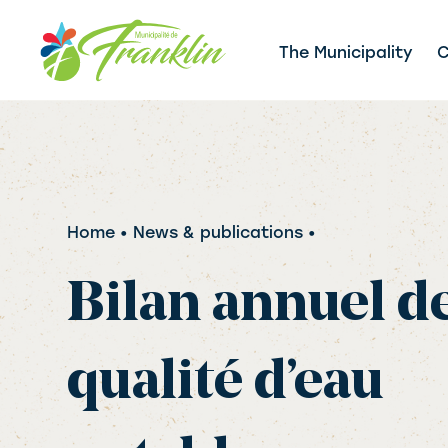
Skip
to
The Municipality
C
content
Home
• News & publications •
Bilan annuel de
qualité d’eau